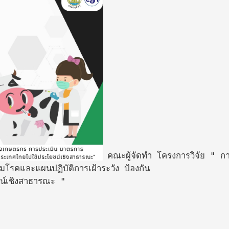
คณะผู้จัดทำ โครงการวิจัย " กา
คและแผนปฏิบัติการเฝ้าระวัง ป้องกัน

์เชิงสาธารณะ "
