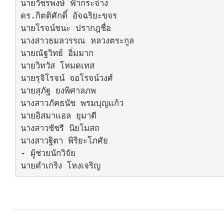
นายวัชรพงษ์ ฟ้ากระจ่าง

ดร.กิตติศักดิ์ อัจฉริยะขจร

นายโรจน์ชนะ ปรากฎชื่อ

นางสาวธมลวรรณ หลวงตระกูล

นายณัฐวิทย์ อิ่มมาก

นายวิทวัส โหมดเทส

นายรุจิโรจน์ จอโรจน์วงศ์

นายสุภัฐ ยงพิศาลภพ

นางสาวภัคธนัช พรมบุญแก้ว

นายอิสมาแอล ยุมาดี

นางสาวชัชรี นิยโมสถ

นางสาวฐิตา พิริยะโภศัย

- ผู้ช่วยนักวิจัย

นายดำเกริง โหงเจริญ