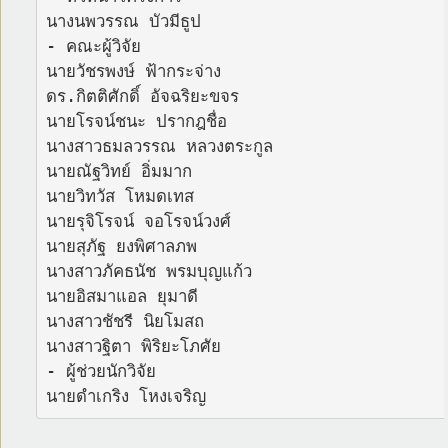
นางนพวรรณ บัวมีธูป

- คณะผู้วิจัย

นายวัชรพงษ์ ฟ้ากระจ่าง

ดร.กิตติศักดิ์ อัจฉริยะขจร

นายโรจน์ชนะ ปรากฎชื่อ

นางสาวธมลวรรณ หลวงตระกูล

นายณัฐวิทย์ อิ่มมาก

นายวิทวัส โหมดเทส

นายรุจิโรจน์ จอโรจน์วงศ์

นายสุภัฐ ยงพิศาลภพ

นางสาวภัคธนัช พรมบุญแก้ว

นายอิสมาแอล ยุมาดี

นางสาวชัชรี นิยโมสถ

นางสาวฐิตา พิริยะโภศัย

- ผู้ช่วยนักวิจัย

นายดำเกริง โหงเจริญ