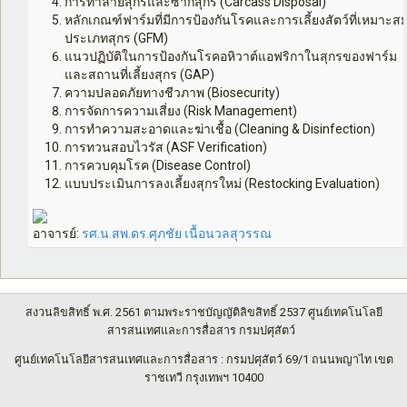
การทำลายสุกรและซากสุกร (
Carcass Disposal)
หลักเกณฑ์ฟาร์มที่มีการป้องกันโรคและการเลี้ยงสัตว์ที่เหมาะส
ประเภทสุกร (
GFM)
แนวปฏิบัติในการป้องกันโรคอหิวาต์แอฟริกาในสุกรของฟาร์ม
และสถานที่เลี้ยงสุกร (
GAP)
ความปลอดภัยทางชีวภาพ (
Biosecurity)
การจัดการความเสี่ยง (
Risk Management)
การทำความสะอาดและฆ่าเชื้อ (
Cleaning & Disinfection)
การทวนสอบไวรัส (
ASF Verification)
การควบคุมโรค (
Disease Control)
แบบประเมินการลงเลี้ยงสุกรใหม่ (
Restocking Evaluation)
อาจารย์:
รศ.น.สพ.ดร.ศุภชัย เนื้อนวลสุวรรณ
สงวนลิขสิทธิ์ พ.ศ. 2561 ตามพระราชบัญญัติลิขสิทธิ์ 2537 ศูนย์เทคโนโลยี
สารสนเทศและการสื่อสาร กรมปศุสัตว์
ศูนย์เทคโนโลยีสารสนเทศและการสื่อสาร : กรมปศุสัตว์ 69/1 ถนนพญาไท เขต
ราชเทวี กรุงเทพฯ 10400