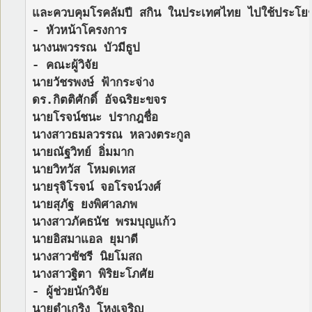
และควบคุมโรคลัมปี สกิน ในประเทศไทย ไปใช้ประโยช
- หัวหน้าโครงการ

นางนพวรรณ บัวมีธูป

- คณะผู้วิจัย

นายวัชรพงษ์ ฟ้ากระจ่าง

ดร.กิตติศักดิ์ อัจฉริยะขจร

นายโรจน์ชนะ ปรากฎชื่อ

นางสาวธมลวรรณ หลวงตระกูล

นายณัฐวิทย์ อิ่มมาก

นายวิทวัส โหมดเทส

นายรุจิโรจน์ จอโรจน์วงศ์

นายสุภัฐ ยงพิศาลภพ

นางสาวภัคธนัช พรมบุญแก้ว

นายอิสมาแอล ยุมาดี

นางสาวชัชรี นิยโมสถ

นางสาวฐิตา พิริยะโภศัย

- ผู้ช่วยนักวิจัย

นายดำเกริง โหงเจริญ