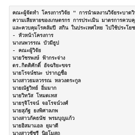
คณะผู้จัดทำ โครงการวิจัย " การนำผลงานวิจัยระบาดวิท
ความเสียหายของเกษตรกร การประเมิน มาตรการควบคุมโร
และควบคุมโรคลัมปี สกิน ในประเทศไทย ไปใช้ประโยชน
- หัวหน้าโครงการ

นางนพวรรณ บัวมีธูป

- คณะผู้วิจัย

นายวัชรพงษ์ ฟ้ากระจ่าง

ดร.กิตติศักดิ์ อัจฉริยะขจร

นายโรจน์ชนะ ปรากฎชื่อ

นางสาวธมลวรรณ หลวงตระกูล

นายณัฐวิทย์ อิ่มมาก

นายวิทวัส โหมดเทส

นายรุจิโรจน์ จอโรจน์วงศ์

นายสุภัฐ ยงพิศาลภพ

นางสาวภัคธนัช พรมบุญแก้ว

นายอิสมาแอล ยุมาดี

นางสาวชัชรี นิยโมสถ
