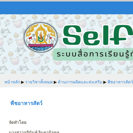
หน้าหลัก
▶︎
รายวิชาทั้งหมด
▶︎
ด้านการผลิตและส่งเสริม
▶︎
พืชอาหารสัตว์
พืชอาหารสัตว์
จัดทำโดย
นางสาวอภินันท์ จินดานิรดุล