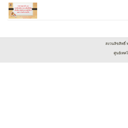
สงวนลิขสิทธิ์
ศูนย์เทค