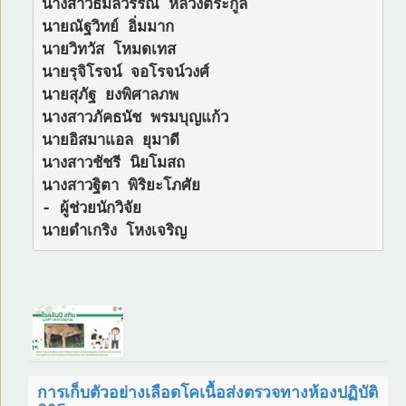
นางสาวธมลวรรณ หลวงตระกูล

นายณัฐวิทย์ อิ่มมาก

นายวิทวัส โหมดเทส

นายรุจิโรจน์ จอโรจน์วงศ์

นายสุภัฐ ยงพิศาลภพ

นางสาวภัคธนัช พรมบุญแก้ว

นายอิสมาแอล ยุมาดี

นางสาวชัชรี นิยโมสถ

นางสาวฐิตา พิริยะโภศัย

- ผู้ช่วยนักวิจัย

นายดำเกริง โหงเจริญ
การเก็บตัวอย่างเลือดโคเนื้อส่งตรวจทางห้องปฏิบัติ