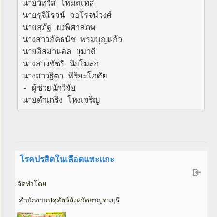
นายวิทวัส โหมดเทส

นายรุจิโรจน์ จอโรจน์วงศ์

นายสุภัฐ ยงพิศาลภพ

นางสาวภัคธนัช พรมบุญแก้ว

นายอิสมาแอล ยุมาดี

นางสาวชัชรี นิยโมสถ

นางสาวฐิตา พิริยะโภศัย

- ผู้ช่วยนักวิจัย

นายดำเกริง โหงเจริญ
โรคปรสิตในเลือดแพะแกะ
จัดทำโดย
สำนักงานปศุสัตว์จังหวัดกาญจนบุรี