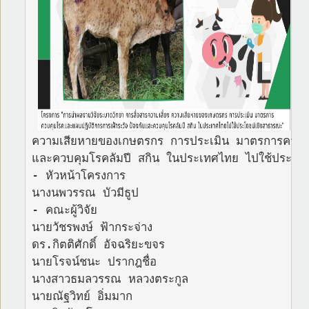
คณ
ความเสียหายของเกษตรกร การประเมิน มาตรการควบคุมโ
และควบคุมโรคลัมปี สกิน ในประเทศไทย ไปใช้ประโยช
- หัวหน้าโครงการ

นางนพวรรณ บัวมีธูป

- คณะผู้วิจัย

นายวัชรพงษ์ ฟ้ากระจ่าง

ดร.กิตติศักดิ์ อัจฉริยะขจร

นายโรจน์ชนะ ปรากฎชื่อ

นางสาวธมลวรรณ หลวงตระกูล

นายณัฐวิทย์ อิ่มมาก
